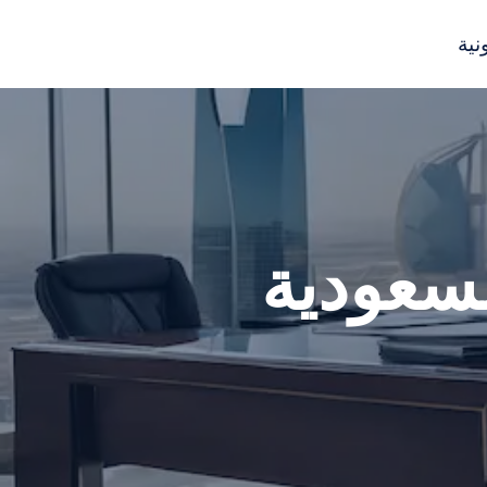
نية
لسعودية