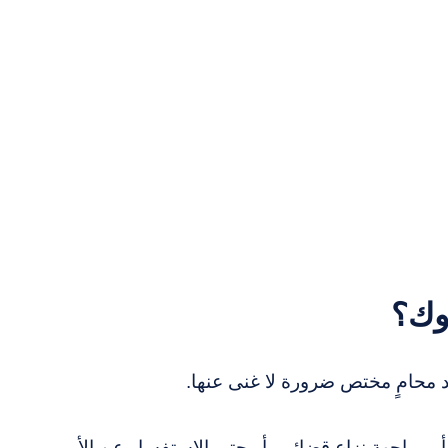
بوك؟
د محامٍ مختص ضرورة لا غنى عنها.
و مواجهة نزاع قضائي، أو حتى الاستفسار عن الأمور