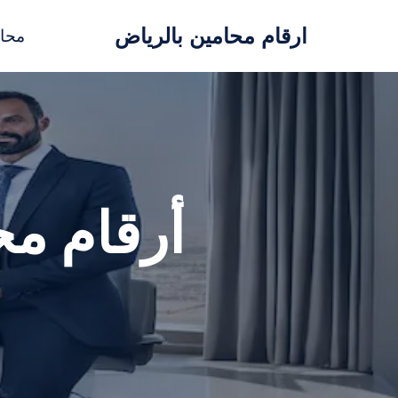
ارقام محامين بالرياض
محا
تخطى
إلى
المحتوى
أرقام مح