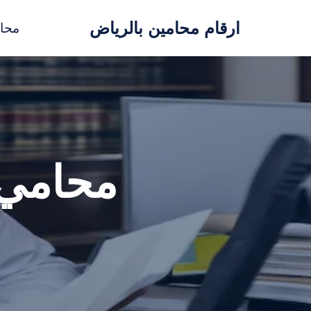
ارقام محامين بالرياض
محا
تخطى
إلى
المحتوى
محامي 