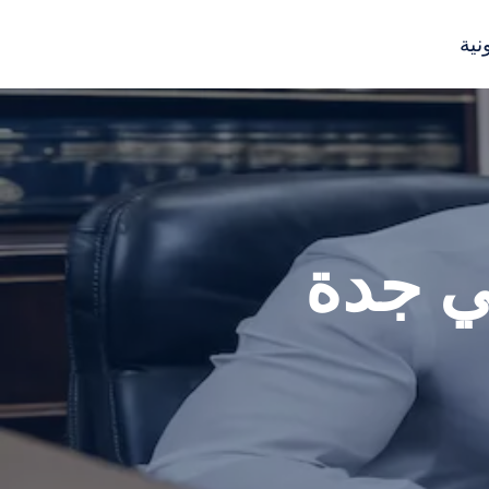
نية
ي جدة