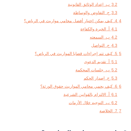
3.2
ب. إعداد الوثائق القانونية
3.3
ج. التفاوض والوساطة
4
4. كيف يمكن اختيار أفضل محامي مواريث في الرياض؟
4.1
أ. الخبرة والكفاءة
4.2
ب. السمعته
4.3
ج. التواصل
5
5. كيف تتم إجراءات قضايا المواريث في الرياض؟
5.1
أ. تقديم الدعوى
5.2
ب. جلسات المحكمة
5.3
ج. إصدار الحكم
6
6. كيف يحمي محامي المواريث حقوق الورثة؟
6.1
أ. الالتزام بالقوانين الشرعية
6.2
ب. التوجيه خلال الأزمات
7
7. الخلاصة