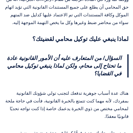
حق المحامي أن يطلع على جميع المستندات القانونية التي تؤيد اتهام
الموكل وكافة المستندات التي تم الاعتماد عليها كدليل ضد المتهم
سواء من محاضر ضبط وغيرها وكل ما يخص التهمة الموجهة إليه.
لماذا ينبغي عليك توكيل محامي لقضيتك؟
السؤال/ من المتعارف عليه أن الأمور القانونية عادة
ما تحتاح إلى محام، ولكن لماذا ينبغي توكيل محامي
في القضايا؟
هناك عدة أسباب جوهرية تدفعك لتجنب تولي شؤونك القانونية
بمفردك، لأنه مهما كنت تتمتع بالخبرة القانونية، فأنت في حاجة ملحة
لمحامي مختص من ذوي الخبرة يدعمك خاصة إذا كنت تواجه تحديًا
قانونيًا معقدًا.
وجود محام بجانبك يحدث فرقًا كبيرًا في تحقيق نتيجة مرضية